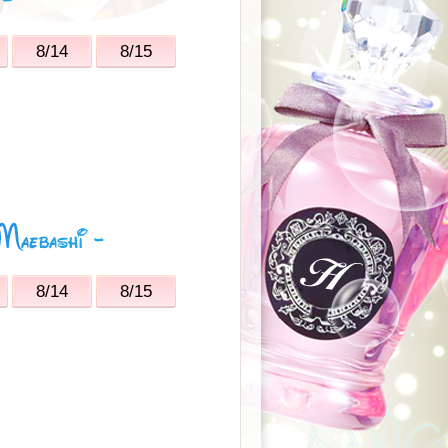
8/14
8/15
8/14
8/15