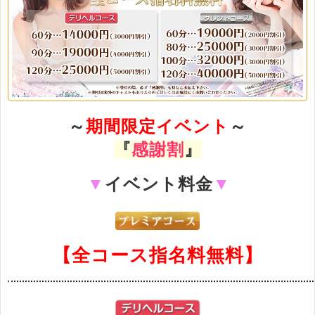
～
期間限定イベント
～
『
感謝割
』
▼
イベント料金
▼
【全コース指名料無料】