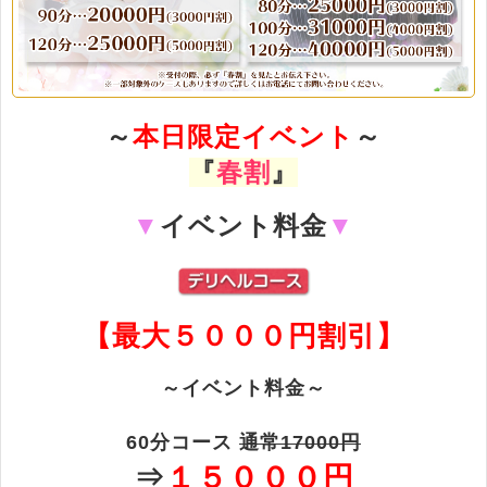
～
本日限定イベント
～
『
春割
』
▼
イベント料金
▼
【最大５０００円割引】
～イベント料金～
60分コース
通常17000円
⇒
１５０００円