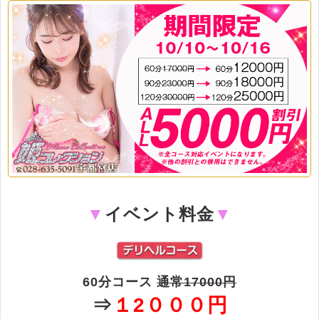
▼
イベント料金
▼
60分コース
通常17000円
⇒
１2０００円