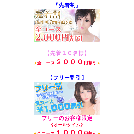
『先着割』
【先着１０名様】
２０００
全コース
円割引
★
★
【フリー割引】
フリーのお客様限定
《オールタイム》
１０００
全コース
円割引
★
★