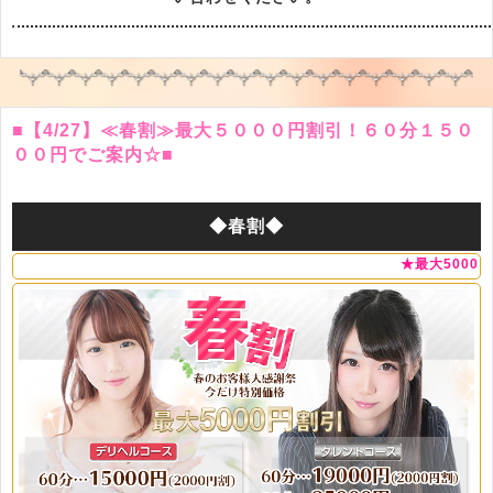
■【4/27】≪春割≫最大５０００円割引！６０分１５０
００円でご案内☆■
◆春割◆
★最大50000円割引！60分