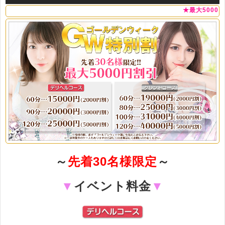
★最大50000円割引！60分
～
先着30名様限定
～
▼
イベント料金
▼