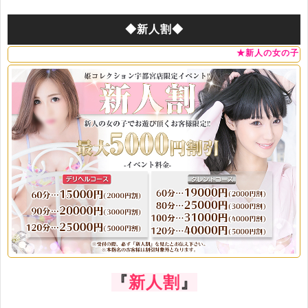
◆新人割◆
★新人の女の子でお遊び頂くお
『
新人割
』