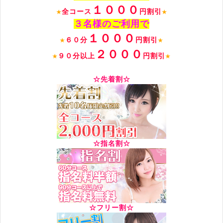
１０００
全コース
円割引
★
★
３名様のご利用で
１０００
６０分
円割引
★
★
２０００
９０分以上
円割引
★
★
☆先着割☆
☆指名割☆
☆フリー割☆