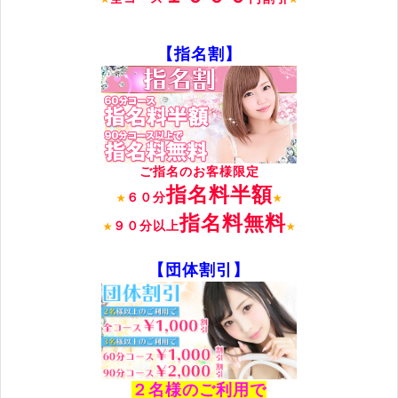
【指名割】
ご指名のお客様限定
指名料半額
６０分
★
★
指名料無料
９０分以上
★
★
【団体割引】
２名様のご利用で