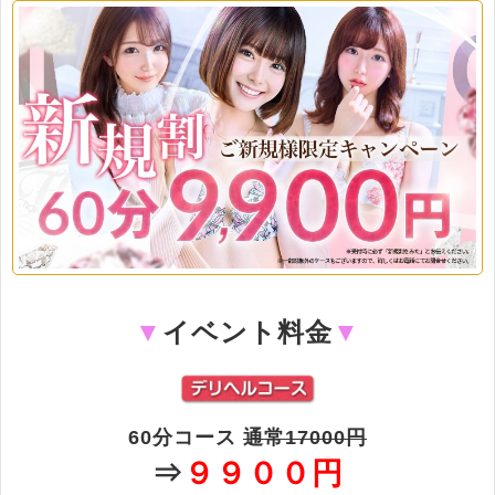
▼
イベント料金
▼
60分コース
通常17000円
⇒
９９００円