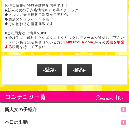
お得な情報や特典を随時配信中です!!
◆新人の女の子入店情報をいち早くチェック
◆メルマガ会員様限定割引を定期配信
◆突然のゲリライベントも!?
◆その他お得な情報満載です!!
■ご利用方法は簡単です■
▼登録又は、解約したいボタンをクリックし空メールを送信して下さい
ドメイン受信設定をされている方は[
himecolle.com
]からの
受信を承諾
する
設定を行って下さい｡
-登録-
-解約-
新人女の子紹介
本日の出勤