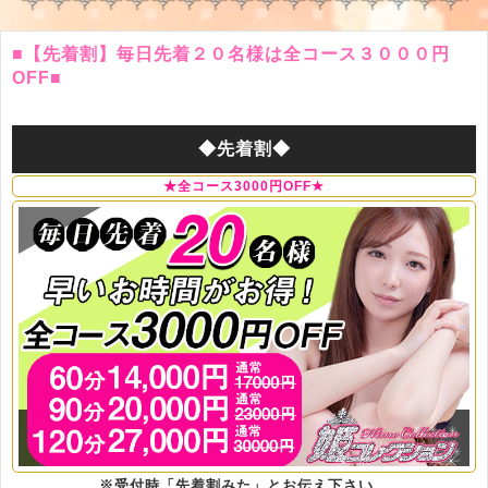
■【先着割】毎日先着２０名様は全コース３０００円
OFF■
◆先着割◆
★全コース3000円OFF★
※受付時「先着割みた」とお伝え下さい。