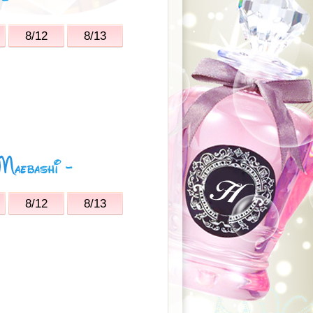
8/12
8/13
8/12
8/13