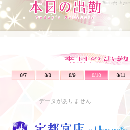
8/7
8/8
8/9
8/10
8/11
データがありません