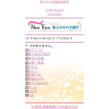
姫ｺﾚｸｼｮﾝ高崎前橋店
【お問い合わせ】
027-395-0002
■
ﾃﾞﾘﾍﾙｺｰｽ
■
ﾀﾚﾝﾄｺｰｽ
■
ﾌﾟﾚﾐｱﾑｺｰｽ
ﾃﾞｰﾀがありません｡
ﾄｯﾌﾟﾍﾟｰｼﾞ
新人女の子紹介
本日の出勤
在席一覧表
ﾗﾝｷﾝｸﾞ
ﾑｰﾋﾞｰ
ﾎﾃﾙｶﾞｲﾄﾞ
料金&ｼｽﾃﾑ
割引き&ﾒﾙﾏｶﾞ
ｲﾍﾞﾝﾄ
ｱﾝｹｰﾄ
ﾒｰﾙ
(C)群馬 高崎前橋ﾃﾞﾘﾍﾙ 姫ｺﾚｸｼｮﾝ