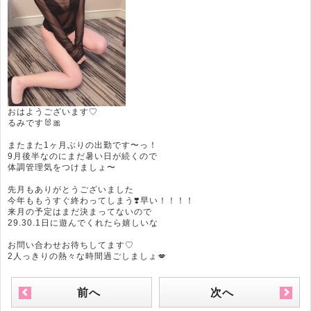
おはようございます♡
るみです🐰🎀
またまた1ヶ月ぶりの出勤です〜っ！
9月後半なのにまだ暑い日が続くので
体調管理気をつけましょ〜
先月もありがとうございました
今年ももうすぐ終わってしまう❣️早い！！！！
来月の予定はまだ決まってないので
29.30.1日に遊んでくれたら嬉しいな
お問い合わせお待ちしてます♡
2人っきりの熱々な時間過ごしましょ💋
前へ
次へ